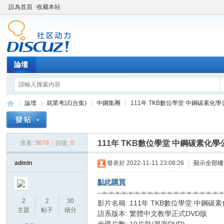
設為首頁
收藏本站
論壇
論壇
就業考試(合集)
中鋼集團
111年 TKB數位學堂 中鋼碳素化學公司
111年 TKB數位學堂 中鋼碳素化學公司
查看:
3678
|
回復:
0
XY
»
›
›
›
admin
發表於 2022-11-11 23:08:26
|
顯示全部樓
點此購買
--=-=-=-=-=-=-=-=-=-=-=-=-=-=-=-=-=-=-
2
2
30
影片名稱: 111年 TKB數位學堂 中鋼碳素
主題
帖子
積分
語系版本: 繁體中文教學正式DVD版