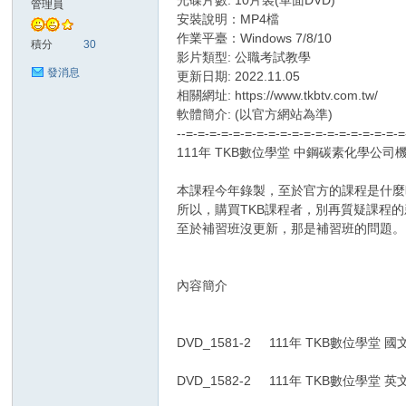
光碟片數: 10片裝(單面DVD)
管理員
安裝說明：MP4檔
作業平臺：Windows 7/8/10
Z
積分
30
影片類型: 公職考試教學
發消息
更新日期: 2022.11.05
相關網址: https://www.tkbtv.com.tw/
軟體簡介: (以官方網站為準)
--=-=-=-=-=-=-=-=-=-=-=-=-=-=-=-=-=-=-
111年 TKB數位學堂 中鋼碳素化學公司機械 
本課程今年錄製，至於官方的課程是什麼
所以，購買TKB課程者，別再質疑課程
軟
至於補習班沒更新，那是補習班的問題。
內容簡介
DVD_1581-2 111年 TKB數位學堂 國
DVD_1582-2 111年 TKB數位學堂 英
體